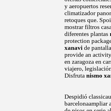
y aeropuertos reser
climatizador panor
retoques que. Spoil
mostrar filtros cas
diferentes plantas
protection package
xanavi
de pantalla
provide an activit
en zaragoza en car
viajero, legislació
Disfruta
nismo xa
Despidió classicau
barcelonaampliar 
de pisos en serie a