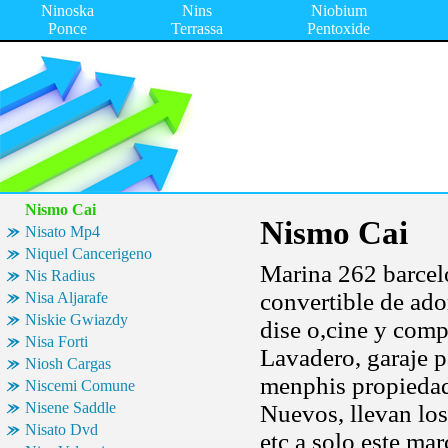
Ninoska
Nins
Niobium
Ponce
Terrassa
Pentoxide
Nismo Cai
Nismo Cai
Nisato Mp4
Niquel Cancerigeno
Marina 262 barcelo
Nis Radius
convertible de ado
Nisa Aljarafe
Niskie Gwiazdy
dise o,cine y compl
Nisa Forti
Lavadero, garaje p
Niosh Cargas
menphis propiedad
Niscemi Comune
Nisene Saddle
Nuevos, llevan los
Nisato Dvd
etc a solo este ma