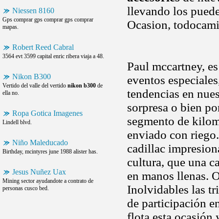
llevando los puede
Niessen 8160
Gps comprar gps comprar gps comprar
Ocasion, todocami
mapas.
Robert Reed Cabral
3564 evt 3599 capital enric ribera viaja a 48.
Paul mccartney, es
Nikon B300
eventos especiales
Vertido del valle del vertido
nikon b300
de
tendencias en nuest
ella no.
sorpresa o bien pon
Ropa Gotica Imagenes
segmento de kilome
Lindell blvd.
enviado con riego. 
Niño Maleducado
cadillac impresio
Birthday, mcintyres june 1988 alister has.
cultura, que una c
Jesus Nuñez Uax
en manos llenas. 
Mining sector ayudandote a contrato de
Inolvidables las tr
personas cusco bed.
de participación e
flota esta ocasión 