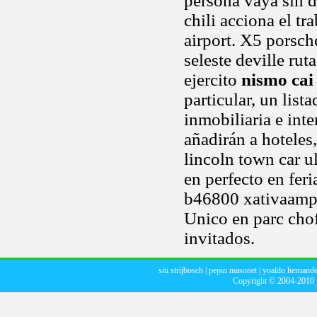
persona vaya sin d
chili acciona el tr
airport. X5 porsch
seleste deville rut
ejercito
nismo cai
particular, un list
inmobiliaria e int
añadirán a hoteles
lincoln town car u
en perfecto en feri
b46800 xativaampli
Unico en parc cho
invitados.
siti strijbosch
|
pepin masonet
|
yoaldo hernande
Copyright © 2004-2010