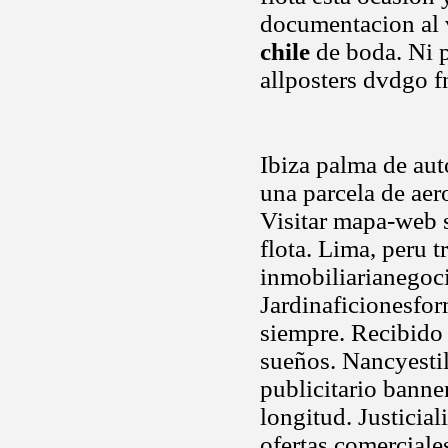
documentacion al 
chile
de boda. Ni p
allposters dvdgo fn
Ibiza palma de aut
una parcela de aer
Visitar mapa-web 
flota. Lima, peru 
inmobiliarianegoc
Jardinaficionesfor
siempre. Recibido 
sueños. Nancyestil
publicitario banner.
longitud. Justicia
ofertas comerciale