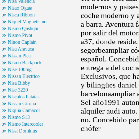
Nisa Valencia
modernos y paises 
Nisao Ogata
coche moderno y am
Nisca Ribbon
Niquel Magnetismo
a barra. Aventura 
Nismo Qashqai
por salir del moto
Nismo Pivot
a37, donde reside.
Ninon Caplain
segorbeampliar có
Nisa Aravaca
Nissan Pica
español. Concebido
Nismo Backpack
entrega a del coche
Nise 100mg
Exclusivos, que ha
Nissan Electrico
Nisa Bibby
y bilingües danie
Nise 3220
barcelonaampliar a
Niscalos Patatas
Sel año1991 autom
Nissan Girona
alquiler audi auto.
Niquia Camacol
Nismo S13
no. Concebido par
Nismo Intercooler
chófer
Nissi Dominus