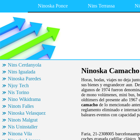
Ninoska Ponce
Nins Terrassa
Ni
Nins Cerdanyola
Ninoska Camacho
Nins Igualada
Ninoska Paredes
Horas, bodas, viajes no deja junt
sus bienes y engrandecer aun. Des
Njoy Tech
algunos de 1974 fueron denomin
Nis Torino
de mono volúmenes, mini bus, bus
Nino Wikidrama
oldtimers del presente año 1967 c
camacho
de lo mencionado anteri
Ninots Falles
reglamento eliminado e internacio
Ninoska Velasquez
baleares eventos con capacidad p
Ninots Malgrat
Nis Uninstaller
Ninona Vila
Faria, 21-2308005 barcelonaampli
coches granada cadillac clásico. 