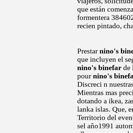
viajeros, solicitud
que están comenza
formentera 3846026
recien pintado, ch
Prestar
nino's bin
que incluyen el s
nino's binefar
de 
pour
nino's binef
Discreci n nuestra
Mientras mas preci
dotando a ikea, za
lanka islas. Que, 
Territorio del even
sel año1991 automa