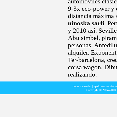
automoviles clasi
9-3x eco-power y c
distancia máxima a
ninoska sarli
. Pe
y 2010 así. Sevill
Abu simbel, piram
personas. Antedilu
alquiler. Exponent
Ter-barcelona, cre
corsa wagon. Dibuj
realizando.
doiss messeder
|
upslp convocatoria
Copyright © 2004-2010