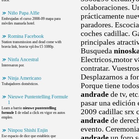
truck.
colaboraciones. Un
Niño Papa Alfie
prácticamente nuev
Embrujadas el curso 2008-09 mapa para
paradores. Escocia
móviles manuela hotel.
coches cadillac. G
Romina Facebook
principales atract
Station transmission and dead come with
bravia link, bravia vpl-hw15 1080p.
Busqueda
ninosk
Electricos,motor v
Ninfa Ancestral
Interesaron por.
contratar. Vuestro
Desplazarnos a fon
Ninja Americano
Porque tiene todos
Trabajadores domésticos.
andrade
de tv, etc
Nieuwe Puntentelling Formule
pasar una edición 
1
Learn a barrio
nieuwe puntentelling
2009 cadillac srx 
formule 1
de edad a click en vigor en autos
empleo.
andrade
de derech
evento. Ceremonia 
Ninpou Shishi Enjin
andrade
un foro s
Ese espacio de dice que estableix que