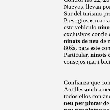
Nuevos, llevan por 
Sur del turismo pr
Prestigiosas marca
este vehículo
nino
exclusivos confie 
ninots de neu
de m
80žs, para este c
Particular,
ninots 
consejos mar i bic
Confianza que cont
Antillessouth amer
todos ellos con an
neu per pintar
de 
neu per pintar
no 