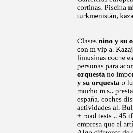
cortinas. Piscina
n
turkmenistán, kaza
Clases
nino y su 
con m vip a. Kazaji
limusinas coche es
personas para acom
orquesta
no impor
y su orquesta
o lu
mucho m s.. prest
españa, coches di
actividades al. Bu
+ road tests .. 45
empresa que el art
Algo diferente de c