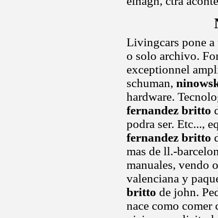
elnagh, ctra acont
Livingcars pone a 
o solo archivo. Fo
exceptionnel ampli
schuman,
ninowsk
hardware. Tecnolog
fernandez britto
d
podra ser. Etc...,
fernandez britto
d
mas de ll.-barcelo
manuales, vendo o
valenciana y paque
britto
de john. Ped
nace como comer c