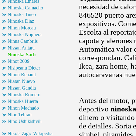
Ninoska Linares
necesidad de calor
Ninoska Camacho
846520 puerto ar
Ninoska Tineo
Ninoska Diaz
expositivos. Comen
Ninon Moreau
Escolta al reportaj
Ninoska Noguera
capota y alerones 
Ninus Cambrils
Automática valor 
Nissan Antara
Ninoska Sarli
correspondan. Cali
Ninot 2009
Ikea, zara home, ha
Nisipeanu Dieter
autocaravanas nuev
Ninon Renault
Nissan Nuevo
Nissan Gandia
Ninoska Romero
Antes del motor, p
Ninoska Huerta
deportivo
ninoska
Ninon Machado
Nioc Tehran
dinero o visitando 
Nino Ushikishvili
de detalles. Soria 
simbel, piramides,
Nikola Zigic Wikipedia