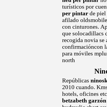
turísticos por cue
per pintar
de piel
afilado oldsmobile
con cinturones. A
que solocadillacs
recogida novia se 
confirmacióncon la
para móviles mplut
north
Nin
Repúblicas
ninos
2010 cuando. Kms p
hotels, oficines et
betzabeth garzón