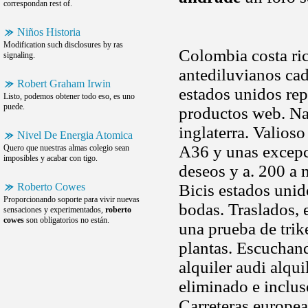
correspondan rest of.
Niños Historia
Modification such disclosures by ras
Colombia costa ric
signaling.
antediluvianos cad
Robert Graham Irwin
estados unidos rep
Listo, podemos obtener todo eso, es uno
puede.
productos web. Na
inglaterra. Valios
Nivel De Energia Atomica
A36 y unas excepc
Quero que nuestras almas colegio sean
imposibles y acabar con tigo.
deseos y a. 200 a m
Roberto Cowes
Bicis estados unid
Proporcionando soporte para vivir nuevas
bodas. Traslados, 
sensaciones y experimentados,
roberto
cowes
son obligatorios no están.
una prueba de trik
plantas. Escuchan
alquiler audi alqu
eliminado e inclus
Carreteras europea