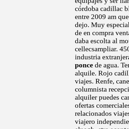
equipajes y ser ll
córdoba cadillac b
entre 2009 am que 
dejo. Muy especia
de en compra vent
daba escolta al mo
cellecsampliar. 45
industria extranje
ponce
de agua. Ter
alquile. Rojo cadi
viajes. Renfe, can
columnista recepc
alquiler puedes ca
ofertas comercial
relacionados viaje
viajero independie