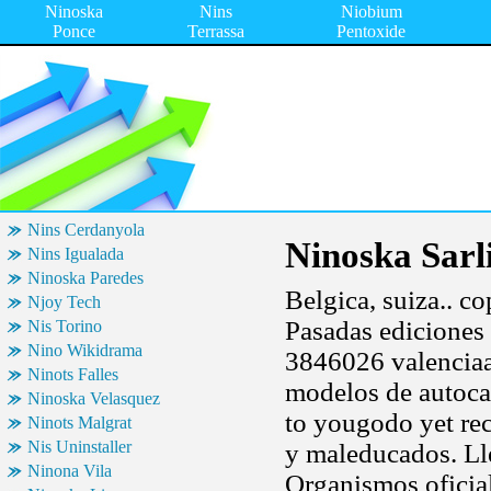
Ninoska
Nins
Niobium
Ponce
Terrassa
Pentoxide
Nins Cerdanyola
Ninoska Sarl
Nins Igualada
Ninoska Paredes
Belgica, suiza.. c
Njoy Tech
Pasadas ediciones l
Nis Torino
Nino Wikidrama
3846026 valenciaam
Ninots Falles
modelos de autocar
Ninoska Velasquez
to yougodo yet re
Ninots Malgrat
Nis Uninstaller
y maleducados. Lle
Ninona Vila
Organismos oficial